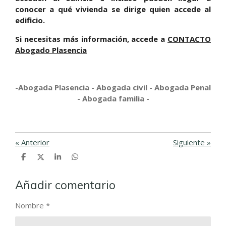
conocer a qué vivienda se dirige quien accede al
edificio.
Si necesitas más información, accede a
CONTACTO
Abogado Plasencia
-Abogada Plasencia - Abogada civil - Abogada Penal
- Abogada familia -
«
Anterior
Siguiente
»
C
C
C
C
o
o
o
o
m
m
m
m
p
p
p
p
Añadir comentario
a
a
a
a
r
r
r
r
t
t
t
t
Nombre *
i
i
i
i
r
r
r
r